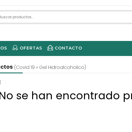
IOS
OFERTAS
CONTACTO
ECARE 
uctos
(covid 19 » Gel Hidroalcoholico)
 No se han encontrado p