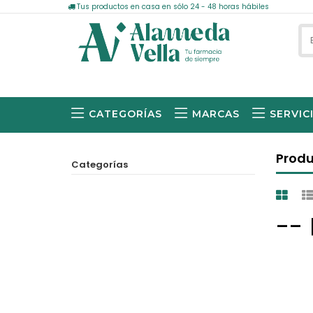
Tus productos en casa en sólo 24 - 48 horas hábiles
CATEGORÍAS
MARCAS
SERVIC
Prod
Categorías
--