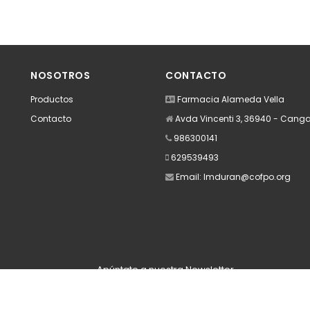
NOSOTROS
CONTACTO
Productos
Farmacia Alameda Vella
Contacto
Avda Vincenti 3, 36940 - Cang
986300141
629539493
Email:
lmduran@cofpo.org
Apúntate a nuestra Newsletter
Escribe aquí tu email...
Suscribirse