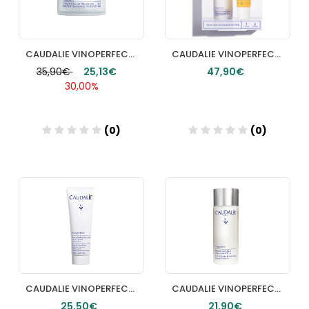
CAUDALIE VINOPERFECT CREMA RESPLANDOR ANTIMANCHAS 50 ML
CAUDALIE VINOPERFECT SÉRUM RESPLANDOR ANTIMANCHAS 30 ML
35,90€
25,13€
47,90€
30,00%
(0)
(0)
Añadir
Añadir
CAUDALIE VINOPERFECT MASCARILLA PEELING GLICÓLICO 75 ML
CAUDALIE VINOPERFECT ESENCIA GLICÓLICA LUMINOSIDAD 100 ML
25,50€
21,90€