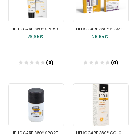
HELIOCARE 360º SPF 50+ WATER GEL HIDRATACION LONGLASTING PROTECTOR SOLAR 50 ML
HELIOCARE 360º PIGMENT SOLUTION FLUID PROTECTOR SOLAR PROTEGE CORRIGE Y UNIFICA SPF50+ 50 ML
29,95€
29,95€
(0)
(0)
Añadir
Añadir
HELIOCARE 360º SPORT PROTECTOR SOLAR STICK SPF 50+ 1 ENVASE 25 G
HELIOCARE 360º COLOR WATER GEL PROTECTOR SOLAR SPF 50+ 1 ENVASE 50 ML COLOR BRONZE