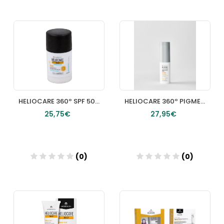
Añadir
Añadir
HELIOCARE 360º SPF 50+ PEDIATRICS PROTECTOR SOLAR 1 STICK 25 G
HELIOCARE 360º PIGMENT STICK SPF 50 1 ENVASE 10 G COLOR BEIGE
25,75€
27,95€
(0)
(0)
Añadir
Añadir