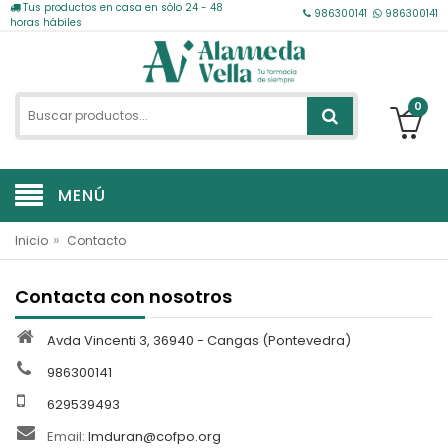
Tus productos en casa en sólo 24 - 48
986300141
986300141
horas hábiles
0
MENÚ
»
Inicio
Contacto
Contacta con nosotros
Avda Vincenti 3, 36940 - Cangas (Pontevedra)
986300141
629539493
Email:
lmduran@cofpo.org