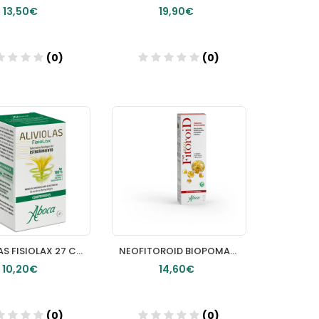
13,50€
19,90€
(0)
(0)
Añadir
Añadir
ALIVIOLAS FISIOLAX 27 COMPRIMIDOS
NEOFITOROID BIOPOMADA HEMORROIDAL 40 ML
10,20€
14,60€
(0)
(0)