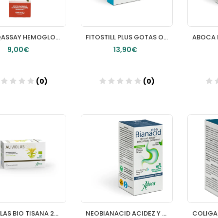
TEST QASSAY HEMOGLOBINA GLICOSILADA
FITOSTILL PLUS GOTAS OCULARES ESTERILES MONODOSIS 05 ML 10 AMPOLLAS
9,00€
13,90€
(0)
(0)
Añadir
Añadir
ALIVIOLAS BIO TISANA 20 FILTROS
NEOBIANACID ACIDEZ Y REFLUJO 14 COMP MASTICABLES