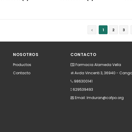
Añadir
Añadir
1
2
3
NOSOTROS
CONTACTO
Productos
Farmacia Alameda Vella
Contacto
Avda Vincenti 3, 36940 - Cang
986300141
629539493
Email:
lmduran@cofpo.org