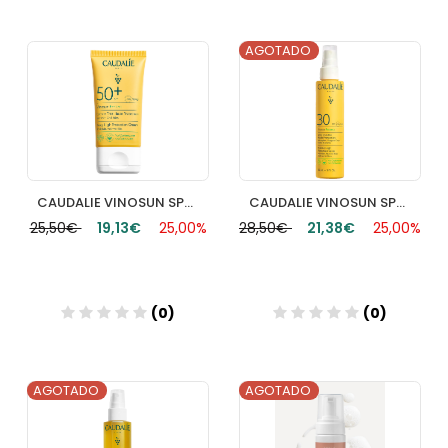
AGOTADO
Añadir
Añadir
CAUDALIE VINOSUN SPF 50+ CREMA DE MUY ALTA PROTECCION 40ML
CAUDALIE VINOSUN SPF30+ SPRAY ALTA PROTECCION 150ML
25,50€
19,13€
25,00%
28,50€
21,38€
25,00%
(0)
(0)
AGOTADO
AGOTADO
Añadir