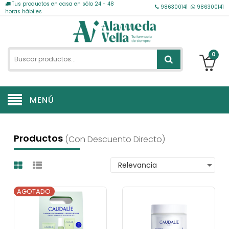
Tus productos en casa en sólo 24 - 48
986300141
986300141
horas hábiles
0
MENÚ
Productos
(con Descuento Directo)
AGOTADO