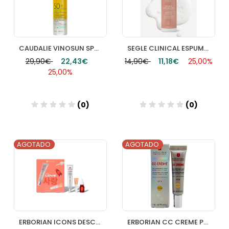
CAUDALIE VINOSUN SPF 50+ AGUA SOLAR DE MUY ALTA PROTECCION 150ML
SEGLE CLINICAL ESPUMA LIMPIADORA 1 ENVASE 150 ML
29,90€
22,43€
14,90€
11,18€
25,00%
25,00%
(0)
(0)
AGOTADO
AGOTADO
ERBORIAN ICONS DESCOVERY KIT DORE
ERBORIAN CC CREME PORCELAIN 15ML