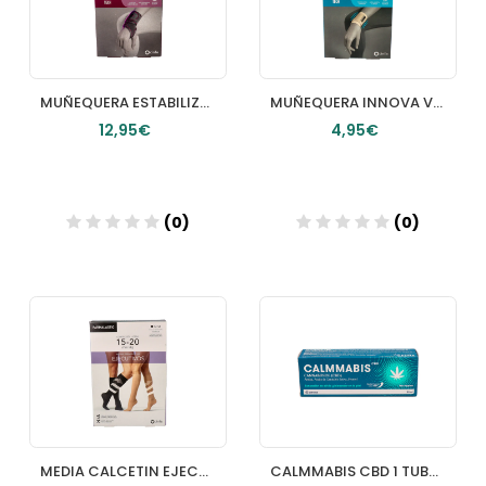
MUÑEQUERA ESTABILIZADORA UNIVERSAL FARMALASTIC ADVANCE 1 UNIDAD TALLA UNICA
MUÑEQUERA INNOVA VELCRO BEIGE T GDE EGDE
12,95€
4,95€
(0)
(0)
Añadir
Añadir
MEDIA CALCETIN EJECUTIVO COMPRESION LIGERA FARMALASTIC 1 UNIDAD TALLA XL MUJER COLOR CAMEL
CALMMABIS CBD 1 TUBO 60 ML