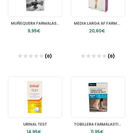
MUÑEQUERA FARMALASTIC NEOPRENO T UNICA
MEDIA LARGA AF FARMALASTIC CNORMAL (58 MSTIC TGRANDE
9,95€
20,60€
(0)
(0)
Añadir
Añadir
URINAL TEST
TOBILLERA FARMALASTIC INNOVA 1 UNIDAD TALLA MEDIANA
14,95€
11,95€