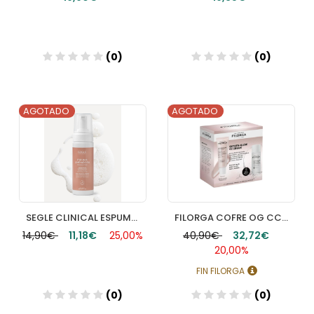
(0)
(0)
AGOTADO
AGOTADO
Añadir
Añadir
SEGLE CLINICAL ESPUMA LIMPIADORA 1 ENVASE 150 ML
FILORGA COFRE OG CC CREAM
14,90€
11,18€
25,00%
40,90€
32,72€
20,00%
FIN FILORGA
(0)
(0)