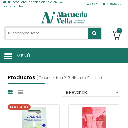
Tus productos en casa en sólo 24 - 48
986300141
986300141
horas hábiles
0
MENÚ
Productos
(cosmetica Y Belleza » Facial)
AGOTADO