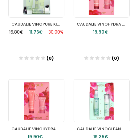
CAUDALIE VINOPURE KIT INICIAL
CAUDALIE VINOHYDRA CREMA SORBETE HIDRATANTE
16,80€
11,76€
30,00%
19,90€
(0)
(0)
Añadir
CAUDALIE VINOHYDRA CREMA HIDRATACION INTENSIVA 60ML
CAUDALIE VINOCLEAN DUO SET XMAS2025
19,90€
19,35€